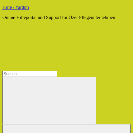
Zum
Hilfe / Yardim
Inhalt
Online Hilfeportal und Support für Özer Pflegeunternehmen
springen
Suche
Suchen
nach:
Suchen