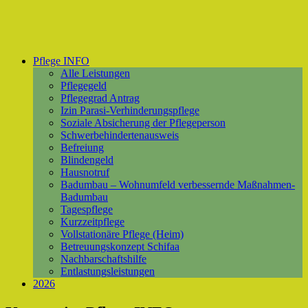
Pflege INFO
Alle Leistungen
Pflegegeld
Pflegegrad Antrag
Izin Parasi-Verhinderungspflege
Soziale Absicherung der Pflegeperson
Schwerbehindertenausweis
Befreiung
Blindengeld
Hausnotruf
Badumbau – Wohnumfeld verbessernde Maßnahmen-
Badumbau
Tagespflege
Kurzzeitpflege
Vollstationäre Pflege (Heim)
Betreuungskonzept Schifaa
Nachbarschaftshilfe
Entlastungsleistungen
2026