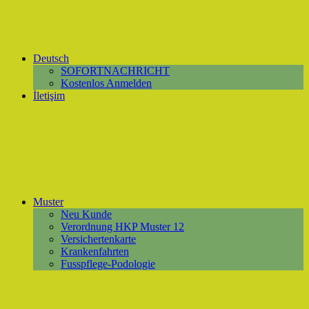
Deutsch
SOFORTNACHRICHT
Kostenlos Anmelden
İletişim
Muster
Neu Kunde
Verordnung HKP Muster 12
Versichertenkarte
Krankenfahrten
Fusspflege-Podologie